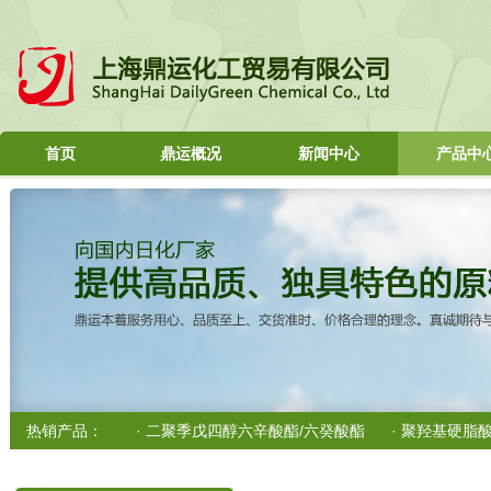
首页
鼎运概况
新闻中心
产品中
醇-辛酸酯/癸酸酯
热销产品：
· 二聚季戊四醇六辛酸酯/六癸酸酯
· 聚羟基硬脂
醇-辛酸酯/癸酸酯
· 二聚季戊四醇六辛酸酯/六癸酸酯
· 聚羟基硬脂