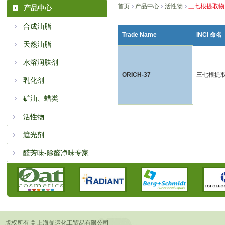
首页
产品中心
活性物
三七根提取物
产品中心
合成油脂
Trade Name
INCI 命名
天然油脂
水溶润肤剂
ORICH-37
三七根提
乳化剂
矿油、蜡类
活性物
遮光剂
醛芳味-除醛净味专家
版权所有 © 上海鼎运化工贸易有限公司